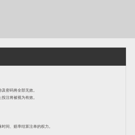
称及密码将全部无效。
上投注将被视为有效。
珠时间、赔率结算注单的权力。