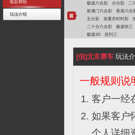
取款帮助
极速六合彩
分分彩
二
新澳门六合彩
香港六合
玩法介绍
五分彩
老重庆时时彩
二十分六合彩
极速快三
极速3D
排列三
[信]北京赛车
玩法介
一般规则说
客户一经
如果客户
个人详细