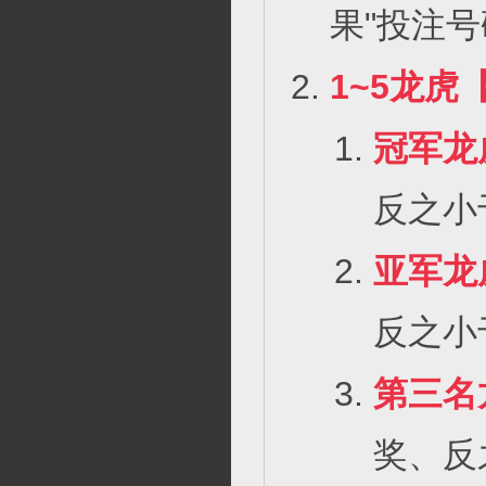
果"投注
1~5龙虎
冠军龙
反之小
亚军龙
反之小
第三名
奖、反