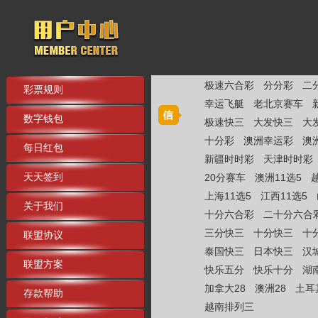
极速六合彩
分分彩
二
彩票规则
幸运飞艇
老北京赛车
数字钱包
极速快三
大发快三
大
十分彩
澳洲幸运彩
澳
每日红包
新疆时时彩
天津时时彩
天天签到
20分赛车
澳洲11选5
上海11选5
江西11选5
关于我们
十分六合彩
二十分六合
三分快三
十分快三
十
联盟协议
泰国快三
日本快三
汉
联盟方案
快乐五分
快乐十分
湖
加拿大28
澳洲28
土耳
存款帮助
越南排列三