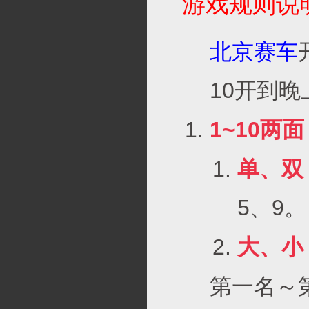
游戏规则说
北京赛车
10开到晚
1~10两面
单、双
5、9。
大、小
第一名～